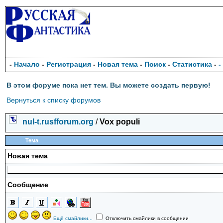
-
Начало
-
Регистрация
-
Новая тема
-
Поиск
-
Статистика
-
-
В этом форуме пока нет тем. Вы можете создать первую!
Вернуться к списку форумов
nul-t.rusfforum.org
/
Vox populi
Тема
Новая тема
Сообщение
Ещё смайлики...
Отключить смайлики в сообщении