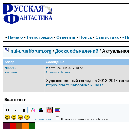
-
Начало
-
Регистрация
-
Ответить
-
Поиск
-
Статистика
-
- 
nul-t.rusfforum.org
/
Доска объявлений
/
Актуальная
Автор
Сообщение
Nik Uda
#
Дата: 24 Янв 2017 10:53
Участник
Ответить
Цитата
Художественный взгляд на 2013-2014 взгля
https://ridero.ru/books/nik_uda/
Ваш ответ
Ещё смайлики...
Отключить смайлики в сообщении