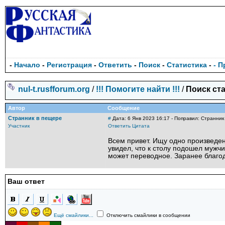
-
Начало
-
Регистрация
-
Ответить
-
Поиск
-
Статистика
-
- 
nul-t.rusfforum.org
/
!!! Помогите найти !!!
/
Поиск ст
Автор
Сообщение
Странник в пещере
#
Дата: 6 Янв 2023 16:17 - Поправил: Странник
Участник
Ответить
Цитата
Всем привет. Ищу одно произведен
увидел, что к столу подошел мужч
может переводное. Заранее благо
Ваш ответ
Ещё смайлики...
Отключить смайлики в сообщении