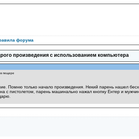
Правила форума
арого произведения с использованием компьютера
 в пещере
ие. Помню только начало произведения. Некий парень нашел бесхоз
ина с пистолетом, парень машинально нажал кнопку Eнтер и мужчин
дарю.