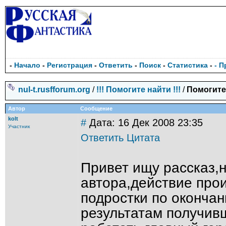
-
Начало
-
Регистрация
-
Ответить
-
Поиск
-
Статистика
-
- 
nul-t.rusfforum.org
/
!!! Помогите найти !!!
/
Помогите
Автор
Сообщение
kolt
#
Дата: 16 Дек 2008 23:35
Участник
Ответить
Цитата
Привет ищу рассказ,н
автора,действие про
подростки по окончан
результатам получив