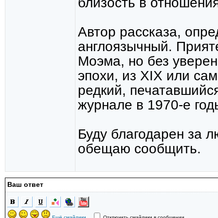
близость в отношени
Автор рассказа, опре
англоязычный. Прият
Моэма, но без уверен
эпохи, из XIX или са
редкий, печатавшийся
журнале в 1970-е год
Буду благодарен за 
обещаю сообщить.
Ваш ответ
Ещё смайлики...
Отключить смайлики в сообщении