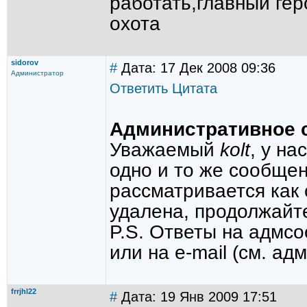
работать,главный гер
охота
sidorov
#
Дата: 17 Дек 2008 09:36
Администратор
Ответить
Цитата
Административное 
Уважаемый
kolt
, у н
одно и то же сообще
рассматривается как
удалена, продолжайт
P.S. Ответы на адмсо
или на е-mail (см. ад
frrjhl22
#
Дата: 19 Янв 2009 17:51