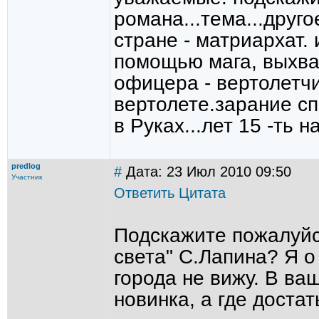
романа...тема...друг
стране - матриархат. 
помощью мага, выхва
офицера - вертолетчи
вертолете.зарание с
в Руках...лет 15 -ть на
predlog
#
Дата: 23 Июл 2010 09:50
Участник
Ответить
Цитата
Подскажите пожалуйст
света" С.Лапина? Я о
города не вижу. В в
новинка, а где доста