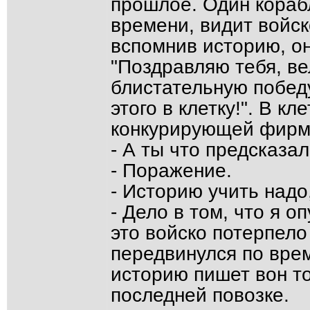
прошлое. Один кораб
времени, видит войск
вспомнив историю, он
"Поздравляю тебя, в
блистательную победу
этого в клетку!". В к
конкурирующей фирм
- А ты что предсказа
- Поражение.
- Историю учить надо,
- Дело в том, что я о
это войско потерпел
передвинулся по врем
историю пишет вон то
последней повозке.